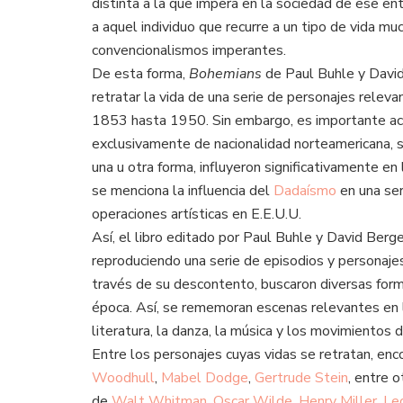
distinta a la que impera en la sociedad de ese 
a aquel individuo que recurre a un tipo de vida m
convencionalismos imperantes.
De esta forma,
Bohemians
de Paul Buhle y David 
retratar la vida de una serie de personajes rele
1853 hasta 1950. Sin embargo, es importante acl
exclusivamente de nacionalidad norteamericana, s
una u otra forma, influyeron significativamente e
se menciona la influencia del
Dadaísmo
en una ser
operaciones artísticas en E.E.U.U.
Así, el libro editado por Paul Buhle y David Berge
reproduciendo una serie de episodios y personajes
través de su descontento, buscaron diversas form
época. Así, se rememoran escenas relevantes en la
literatura, la danza, la música y los movimientos d
Entre los personajes cuyas vidas se retratan, en
Woodhull
,
Mabel Dodge
,
Gertrude Stein
, entre 
de
Walt Whitman
,
Oscar Wilde
,
Henry Miller
,
Le