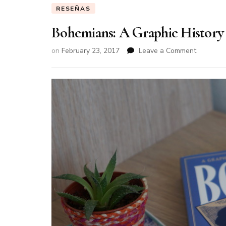
RESEÑAS
Bohemians: A Graphic History 
on
February 23, 2017
Leave a Comment
on
Bohemian
A
Graphic
History
de
Paul
Buhle
y
David
Berger