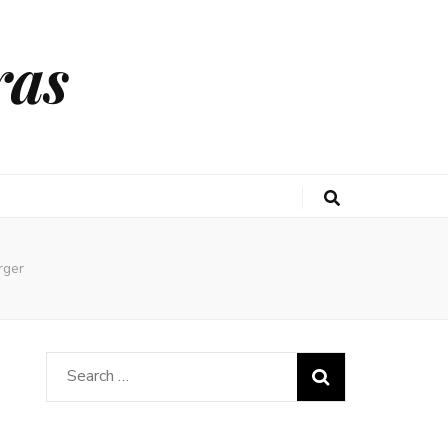
ras
rger
Search
for: