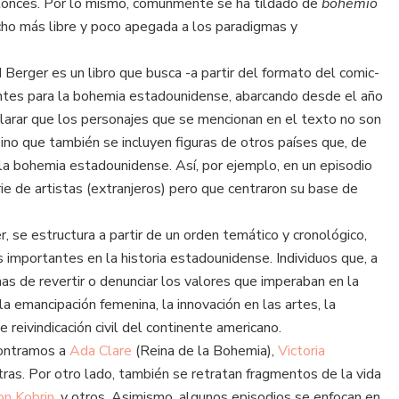
entonces. Por lo mismo, comúnmente se ha tildado de
bohemio
ucho más libre y poco apegada a los paradigmas y
Berger es un libro que busca -a partir del formato del comic-
vantes para la bohemia estadounidense, abarcando desde el año
arar que los personajes que se mencionan en el texto no son
ino que también se incluyen figuras de otros países que, de
n la bohemia estadounidense. Así, por ejemplo, en un episodio
ie de artistas (extranjeros) pero que centraron su base de
r, se estructura a partir de un orden temático y cronológico,
 importantes en la historia estadounidense. Individuos que, a
as de revertir o denunciar los valores que imperaban en la
 emancipación femenina, la innovación en las artes, la
e reivindicación civil del continente americano.
contramos a
Ada Clare
(Reina de la Bohemia),
Victoria
otras. Por otro lado, también se retratan fragmentos de la vida
on Kobrin
, y otros. Asimismo, algunos episodios se enfocan en